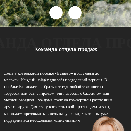
НДА ОТДЕЛА П
Команда отдела продаж
Дома в коттеджном посёлке «Бузаево» продуманы до
Я пр
мелочей. Каждый найдёт для себя подходящий вариант. В
требо
посёлке Вы можете выбрать коттедж любой этажности с
стил
террасой или без, с гаражом или навесом, с бассейном или
мест
уютной беседкой. Все дома стоят на комфортном расстоянии
подчё
друг от друга. Для тех, у кого есть свой проект дома мечты,
шагов
мы можем предложить земельные участки, к которым уже
торго
подведена вся необходимая коммуникация.
центр
детей